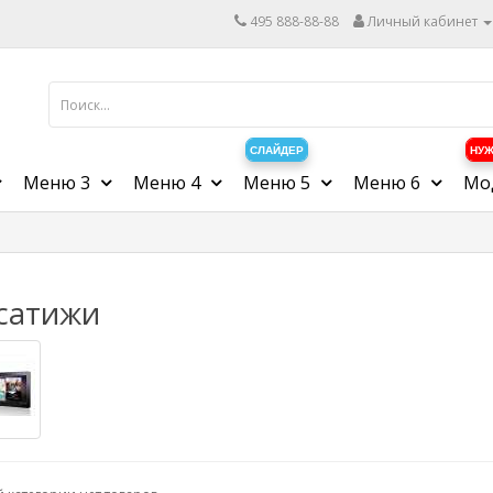
495 888-88-88
Личный кабинет
СЛАЙДЕР
НУЖ
Меню 3
Меню 4
Меню 5
Меню 6
Мо
сатижи