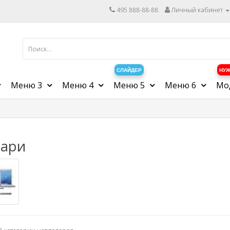
495 888-88-88
Личный кабинет
СЛАЙДЕР
НУЖ
Меню 3
Меню 4
Меню 5
Меню 6
Мо
ари