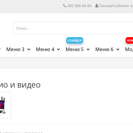
495 888-88-88
Личный кабинет
СЛАЙДЕР
НУЖ
Меню 3
Меню 4
Меню 5
Меню 6
Мо
ио и видео