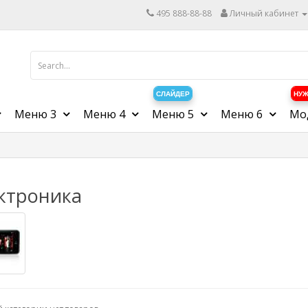
495 888-88-88
Личный кабинет
СЛАЙДЕР
НУЖ
Меню 3
Меню 4
Меню 5
Меню 6
Мо
ктроника