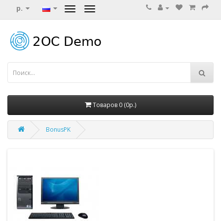
р.
Товаров 0 (0р.)
BonusPK